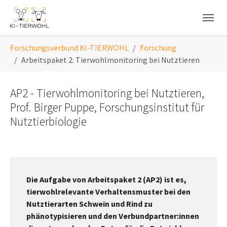
Skip to main navigation
Skip to main content
Skip to page footer
You are here:
Forschungsverbund KI-TIERWOHL
Forschung
Arbeitspaket 2: Tierwohlmonitoring bei Nutztieren
AP2 - Tierwohlmonitoring bei Nutztieren,
Prof. Birger Puppe, Forschungsinstitut für
Nutztierbiologie
Die Aufgabe von Arbeitspaket 2 (AP2) ist es,
tierwohlrelevante Verhaltensmuster bei den
Nutztierarten Schwein und Rind zu
phänotypisieren und den Verbundpartner:innen