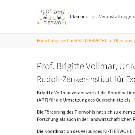
Skip to main navigation
Skip to main content
Skip to page footer
Über uns
Veranstaltungen
Submenu for "Über 
You are here:
Forschungsverbund KI-TIERWOHL
Über uns
Prof. Brigitte Vollmar, Un
Rudolf-Zenker-Institut für E
Brigitte Vollmar verantwortet die Koordinatio
(AP7) für die Umsetzung des Querschnittziels
„
Die Förderung des Tierwohls hat sich zu einem 
Forschung als auch in der landwirtschaftlichen 
Die Koordination des Verbundes KI-TIERWOHL li