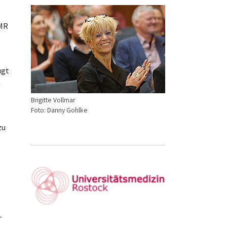
UMR
ügt
n
Brigitte Vollmar
Foto: Danny Gohlke
zu
-