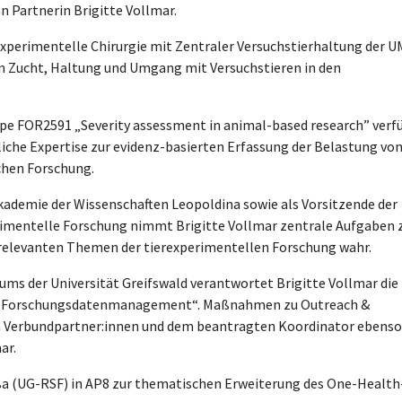
 Partnerin Brigitte Vollmar.
 Experimentelle Chirurgie mit Zentraler Versuchstierhaltung der 
in Zucht, Haltung und Umgang mit Versuchstieren in den
ppe FOR2591 „Severity assessment in animal-based research” verf
iche Expertise zur evidenz-basierten Erfassung der Belastung vo
schen Forschung.
kademie der Wissenschaften Leopoldina sowie als Vorsitzende der
imentelle Forschung nimmt Brigitte Vollmar zentrale Aufgaben 
ch relevanten Themen der tierexperimentellen Forschung wahr.
ms der Universität Greifswald verantwortet Brigitte Vollmar die
l „Forschungsdatenmanagement“. Maßnahmen zu Outreach &
n Verbundpartner:innen und dem beantragten Koordinator ebenso
ar.
eßa (UG-RSF) in AP8 zur thematischen Erweiterung des One-Health