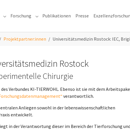
Forschung
Publikationen
Presse
Exzellenzforschu
uns"
Submenu for "Veranstaltungen"
Submenu for "Forschung"
Projektpartner:innen
Universitätsmedizin Rostock: IEC, Brig
iversitätsmedizin Rostock
xperimentelle Chirurgie
n des Verbundes KI-TIERWOHL. Ebenso ist sie mit dem Arbeitspake
Forschungsdatenmanagement“
verantwortlich.
zentralen Anliegen sowohl in der lebenswissenschaftlichen
Praxis entwickelt.
egt in der Verantwortung dieser im Bereich der Tierforschung un