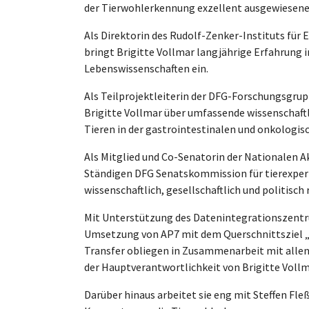
der Tierwohlerkennung exzellent ausgewiesenen
Als Direktorin des Rudolf-Zenker-Instituts für
bringt Brigitte Vollmar langjährige Erfahrung 
Lebenswissenschaften ein.
Als Teilprojektleiterin der DFG-Forschungsgru
Brigitte Vollmar über umfassende wissenschaftl
Tieren in der gastrointestinalen und onkologi
Als Mitglied und Co-Senatorin der Nationalen A
Ständigen DFG Senatskommission für tierexper
wissenschaftlich, gesellschaftlich und politis
Mit Unterstützung des Datenintegrationszentru
Umsetzung von AP7 mit dem Querschnittszie
Transfer obliegen in Zusammenarbeit mit alle
der Hauptverantwortlichkeit von Brigitte Vollm
Darüber hinaus arbeitet sie eng mit Steffen Fl